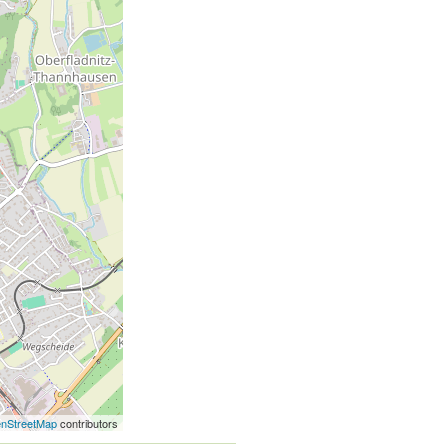
nStreetMap
contributors