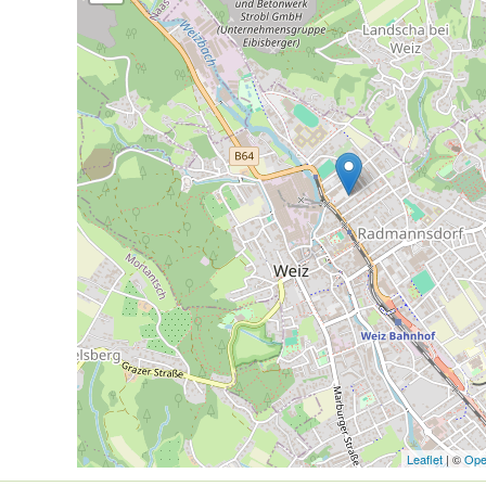
Leaflet
| ©
Ope