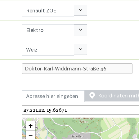
Optionen umschalten
Optionen umschalten
Optionen umschalten
Koordinaten mith
+
−