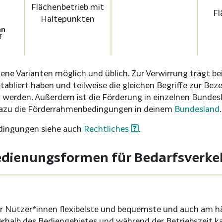
Flächenbetrieb mit
Fl
Haltepunkten
an
f
ene Varianten möglich und üblich. Zur Verwirrung trägt bei,
abliert haben und teilweise die gleichen Begriffe zur Bez
erden. Außerdem ist die Förderung in einzelnen Bundes
dazu die Förderrahmenbedingungen in deinem
Bundesland
.
dingungen siehe auch
Rechtliches
.
edienungsformen für Bedarfsverke
für Nutzer*innen flexibelste und bequemste und auch am 
rhalb des Bediengebietes und während der Betriebszeit ka