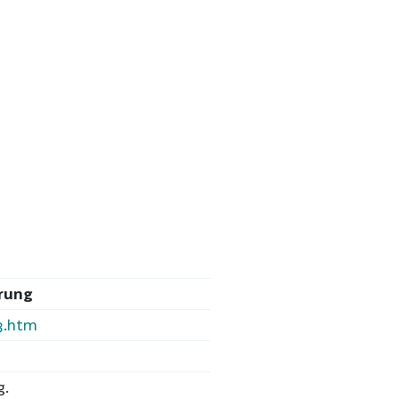
erung
43.htm
g.