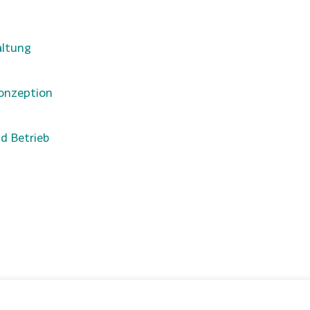
altung
onzeption
d Betrieb