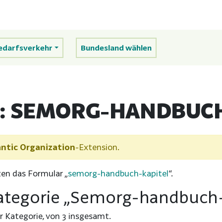
edarfsverkehr
Bundesland wählen
:
SEMORG-HANDBUCH
ntic Organization
-Extension.
zen das Formular „
semorg-handbuch-kapitel
“.
Kategorie „Semorg-handbuch-
er Kategorie, von 3 insgesamt.