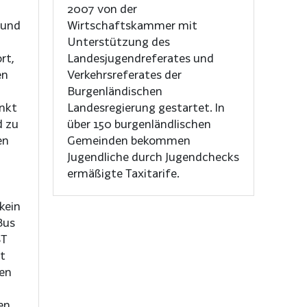
2007 von der
 und
Wirtschaftskammer mit
Unterstützung des
rt,
Landesjugendreferates und
Verkehrsreferates der
Burgenländischen
unkt
Landesregierung gestartet. In
d zu
über 150 burgenländlischen
en
Gemeinden bekommen
Jugendliche durch Jugendchecks
ermäßigte Taxitarife.
kein
Bus
ST
t
en
en.