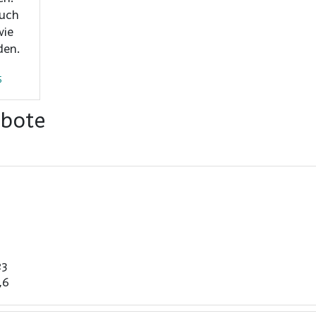
auch
den.
5
ebote
23
,6