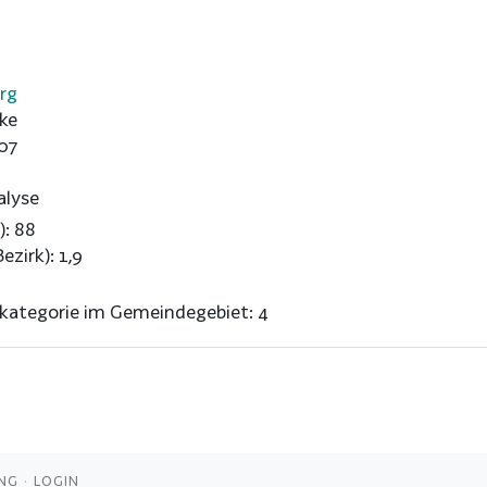
rg
ke
07
alyse
): 88
ezirk): 1,9
nkategorie im Gemeindegebiet: 4
NG
LOGIN