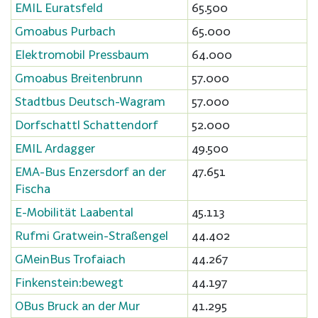
EMIL Euratsfeld
65.500
Gmoabus Purbach
65.000
Elektromobil Pressbaum
64.000
Gmoabus Breitenbrunn
57.000
Stadtbus Deutsch-Wagram
57.000
Dorfschattl Schattendorf
52.000
EMIL Ardagger
49.500
EMA-Bus Enzersdorf an der
47.651
Fischa
E-Mobilität Laabental
45.113
Rufmi Gratwein-Straßengel
44.402
GMeinBus Trofaiach
44.267
Finkenstein:bewegt
44.197
OBus Bruck an der Mur
41.295