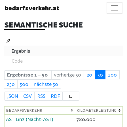
bedarfsverkehr.at
SEMANTISCHE SUCHE
Ergebnis
Code
Ergebnisse 1 – 50
vorherige 50
20
50
100
250
500
nächste 50
JSON
CSV
RSS
RDF
BEDARFSVERKEHR
KILOMETERLEISTUNG
AST Linz (Nacht-AST)
780.000