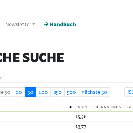
Newsletter
Handbuch
CHE SUCHE
e
ge 50
20
50
100
250
500
nächste 50
J
FAHRGELDEINNAHMEN JE B
15,36
13,77