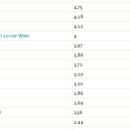
4,75
4,18
4,12
n 10 vor Wien
4
3,97
3,86
3,72
3,02
3,01
2,86
2,69
d
2,56
2,44