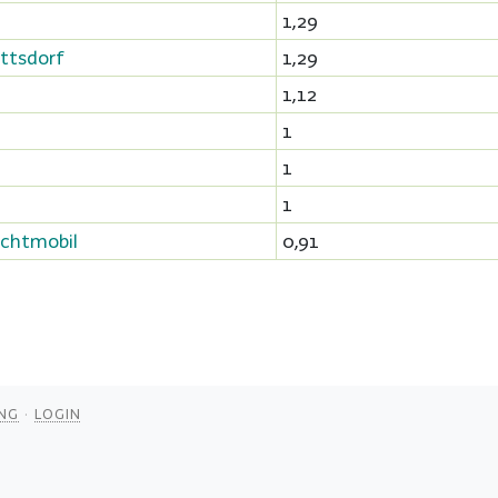
1,29
ttsdorf
1,29
1,12
1
1
1
achtmobil
0,91
NG
LOGIN