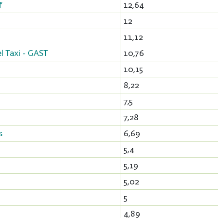
f
12,64
12
11,12
l Taxi - GAST
10,76
10,15
8,22
7,5
7,28
s
6,69
5,4
5,19
5,02
5
4,89