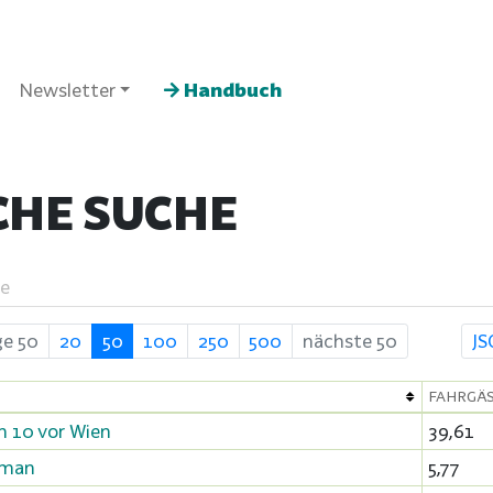
Newsletter
Handbuch
CHE SUCHE
e
ge 50
20
50
100
250
500
nächste 50
J
FAHRGÄS
n 10 vor Wien
39,61
oman
5,77