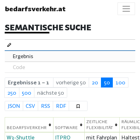
bedarfsverkehr.at
SEMANTISCHE SUCHE
Ergebnis
Code
Ergebnisse 1 – 1
vorherige 50
20
50
100
250
500
nächste 50
JSON
CSV
RSS
RDF
ZEITLICHE
RÄUMLI
BEDARFSVERKEHR
SOFTWARE
FLEXIBILITÄT
FLEXIBIL
W3-Shuttle
ITPRO
mit Fahrplan
Haltest