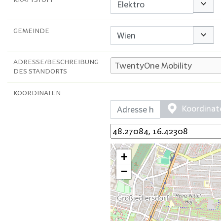
Option
GEMEINDE
Option
ADRESSE/BESCHREIBUNG
DES STANDORTS
KOORDINATEN
Koordinat
+
−