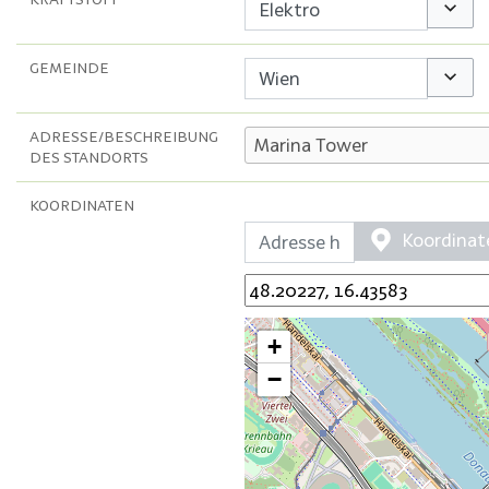
Option
GEMEINDE
Option
ADRESSE/BESCHREIBUNG
DES STANDORTS
KOORDINATEN
Koordinat
+
−